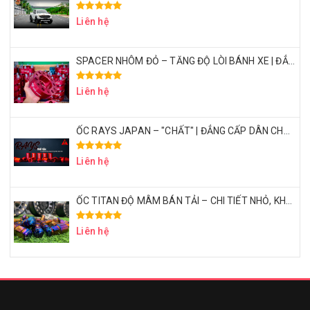
Liên hệ
SPACER NHÔM ĐỎ – TĂNG ĐỘ LÒI BÁNH XE | ĐẲNG CẤP DÂN CHƠI BÁN TẢI
Liên hệ
ỐC RAYS JAPAN – "CHẤT" | ĐẲNG CẤP DÂN CHƠI BÁN TẢI THỂ THAO
Liên hệ
ỐC TITAN ĐỘ MÂM BÁN TẢI – CHI TIẾT NHỎ, KHẲNG ĐỊNH ĐẲNG CẤP
Liên hệ