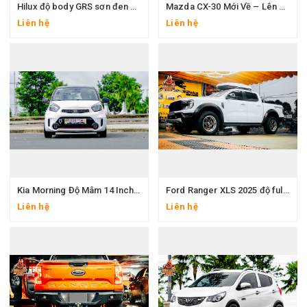
Hilux độ body GRS sơn đen – Combo nâng cấp đẳng cấp tại Đăng Pha Auto
Mazda CX-30 Mới Về – Lên Đồ Full Option Ngay Tại Đăng Pha Auto
Liên hệ
Liên hệ
Kia Morning Độ Mâm 14 Inch, Lốp Zin Kèm Cánh Gió Sau – Nâng Tầm Phong Cách Thể Thao
Ford Ranger XLS 2025 độ full bài: Mâm D2 Thái Lan 18in, body Raptor, cốp nóc phi thuyền – Độ bán tải chuẩn cho dân chơi thứ thiệt
Liên hệ
Liên hệ