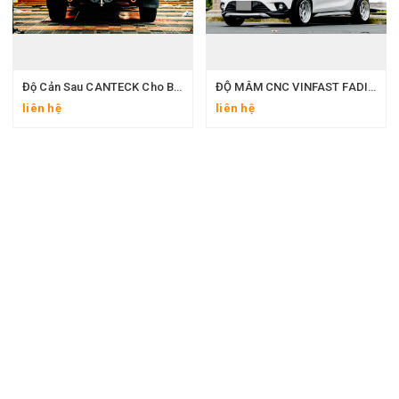
Độ Cản Sau CANTECK Cho Bán Tải | Chống Va Đập – Thiết Kế Offroad
ĐỘ MÂM CNC VINFAST FADIL 15IN + ĐUÔI GIÓ THỂ THAO – PHONG CÁCH & HIỆU NĂNG 2025
liên hệ
liên hệ