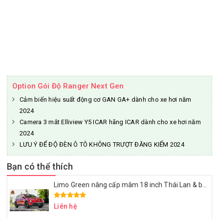
Option Gói Độ Ranger Next Gen
Cảm biến hiệu suất động cơ GAN GA+ dành cho xe hơi năm
2024
Camera 3 mắt Elliview Y5 ICAR hãng ICAR dành cho xe hơi năm
2024
LƯU Ý ĐỂ ĐỘ ĐÈN Ô TÔ KHÔNG TRƯỢT ĐĂNG KIỂM 2024
Bạn có thể thích
Limo Green nâng cấp mâm 18 inch Thái Lan & bọc ghế da Nappa – Đẹp sang, ngồi êm, dùng lâu dài
Liên hệ