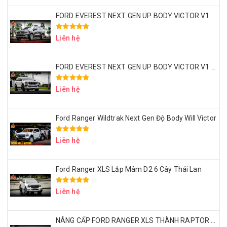
FORD EVEREST NEXT GEN UP BODY VICTOR V1
Liên hệ
FORD EVEREST NEXT GEN UP BODY VICTOR V1 – MÂM LỐP 20 INCH – ỐP HEO BREMBO
Liên hệ
Ford Ranger Wildtrak Next Gen Độ Body Will Victor
Liên hệ
Ford Ranger XLS Lắp Mâm D2 6 Cây Thái Lan
Liên hệ
NÂNG CẤP FORD RANGER XLS THÀNH RAPTOR VỚI CHI PHÍ 50 TRIỆU – CÓ XỨNG ĐÁNG KHÔNG?