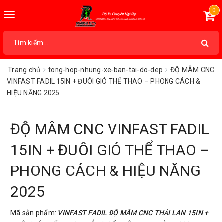
0
Toggle
navigation
Trang chủ
tong-hop-nhung-xe-ban-tai-do-dep
ĐỘ MÂM CNC
VINFAST FADIL 15IN + ĐUÔI GIÓ THỂ THAO – PHONG CÁCH &
HIỆU NĂNG 2025
ĐỘ MÂM CNC VINFAST FADIL
15IN + ĐUÔI GIÓ THỂ THAO –
PHONG CÁCH & HIỆU NĂNG
2025
Mã sản phẩm:
VINFAST FADIL ĐỘ MÂM CNC THÁI LAN 15IN +