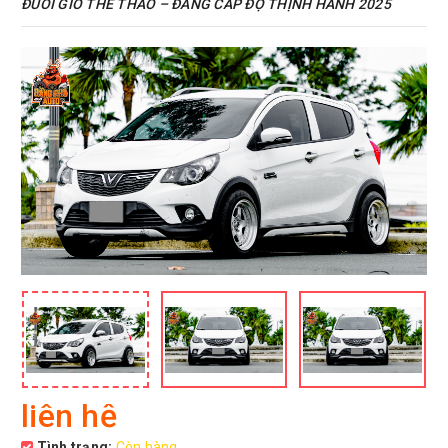
ĐUÔI GIÓ THỂ THAO – ĐẲNG CẤP ĐỘ THỊNH HÀNH 2025
liên hệ
Tình trạng:
Còn hàng