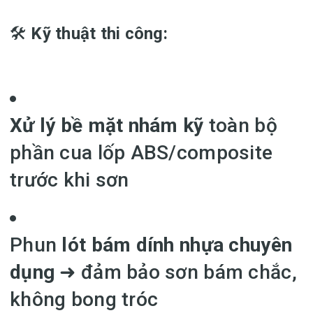
🛠️
Kỹ thuật thi công:
Xử lý bề mặt nhám kỹ
toàn bộ
phần cua lốp ABS/composite
trước khi sơn
Phun
lót bám dính nhựa chuyên
dụng
➜ đảm bảo sơn bám chắc,
không bong tróc