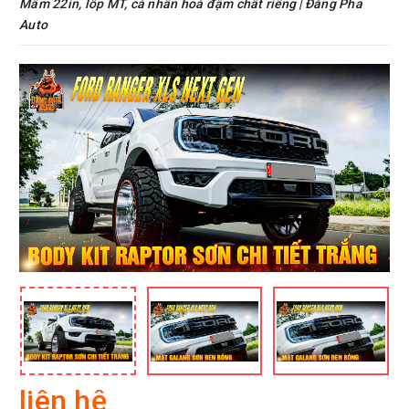
Mâm 22in, lốp MT, cá nhân hoá đậm chất riêng | Đăng Pha
Auto
liên hệ