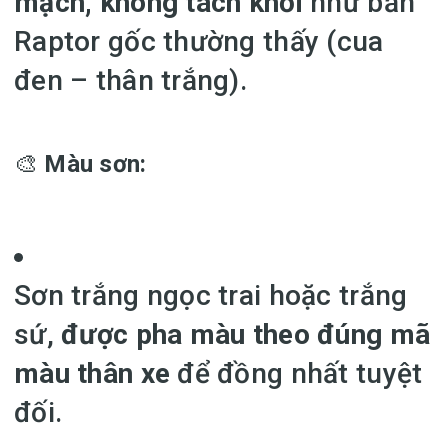
mạch, không tách khối
như bản
Raptor gốc thường thấy (cua
đen – thân trắng).
🎨
Màu sơn:
Sơn trắng ngọc trai hoặc trắng
sứ,
được pha màu theo đúng mã
màu thân xe
để đồng nhất tuyệt
đối.