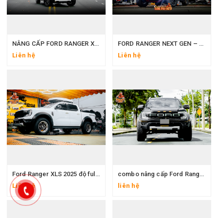
NÂNG CẤP FORD RANGER XLS THÀNH RAPTOR VỚI CHI PHÍ 50 TRIỆU – CÓ XỨNG ĐÁNG KHÔNG?
FORD RANGER NEXT GEN – GÓI NÂNG CẤP FULL HAMER ĐẲNG CẤP TẠI ĐĂNG PHA AUTO
Liên hệ
Liên hệ
Ford Ranger XLS 2025 độ full bài: Mâm D2 Thái Lan 18in, body Raptor, cốp nóc phi thuyền – Độ bán tải chuẩn cho dân chơi thứ thiệt
combo nâng cấp Ford Ranger: Body Raptor Ikana + Mâm lốp 17in + Bô trang trí
Liên hệ
liên hệ