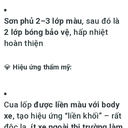
Sơn phủ 2–3 lớp màu
, sau đó là
2 lớp bóng bảo vệ
, hấp nhiệt
hoàn thiện
💎
Hiệu ứng thẩm mỹ:
Cua lốp
được liền màu với body
xe
, tạo hiệu ứng “liền khối” – rất
độc lạ,
ít xe ngoài thị trường làm