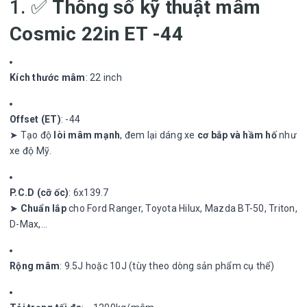
1. ✅
Thông số kỹ thuật mâm
Cosmic 22in ET -44
Kích thước mâm
: 22 inch
Offset (ET)
: -44
➤ Tạo độ
lòi mâm mạnh
, đem lại dáng xe
cơ bắp và hầm hố
như
xe độ Mỹ.
P.C.D (cỡ ốc)
: 6x139.7
➤
Chuẩn lắp
cho Ford Ranger, Toyota Hilux, Mazda BT-50, Triton,
D-Max,…
Rộng mâm
: 9.5J hoặc 10J (tùy theo dòng sản phẩm cụ thể)