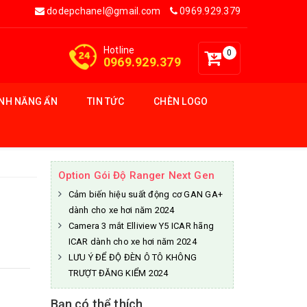
dodepchanel@gmail.com
0969.929.379
Hotline
0
0969.929.379
ÍNH NĂNG ẨN
TIN TỨC
CHÈN LOGO
Option Gói Độ Ranger Next Gen
Cảm biến hiệu suất động cơ GAN GA+
dành cho xe hơi năm 2024
Camera 3 mắt Elliview Y5 ICAR hãng
ICAR dành cho xe hơi năm 2024
LƯU Ý ĐỂ ĐỘ ĐÈN Ô TÔ KHÔNG
TRƯỢT ĐĂNG KIỂM 2024
Bạn có thể thích