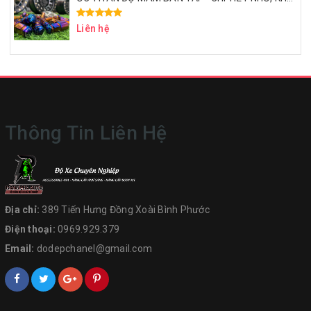
Liên hệ
Thông Tin Liên Hệ
Địa chỉ:
389 Tiến Hưng Đồng Xoài Bình Phước
Điện thoại:
0969.929.379
Email:
dodepchanel@gmail.com