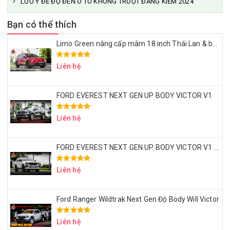
LƯU Ý ĐỂ ĐỘ ĐÈN Ô TÔ KHÔNG TRƯỢT ĐĂNG KIỂM 2024
Bạn có thể thích
Limo Green nâng cấp mâm 18 inch Thái Lan & bọc ghế da Nappa – Đẹp sang, ngồi êm, dùng lâu dài
Liên hệ
FORD EVEREST NEXT GEN UP BODY VICTOR V1
Liên hệ
FORD EVEREST NEXT GEN UP BODY VICTOR V1 – MÂM LỐP 20 INCH – ỐP HEO BREMBO
Liên hệ
Ford Ranger Wildtrak Next Gen Độ Body Will Victor
Liên hệ