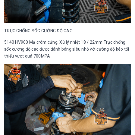
TRỤC CHỐNG SỐC CƯỜNG ĐỘ CAO
5140 HV900 Mạ crôm cứng, Xử lý nhiệt 18 / 22mm Trục chống
sốc cường độ cao được đánh bóng siêu nhỏ với cường độ kéo tối
thiểu vượt quá 700MPA