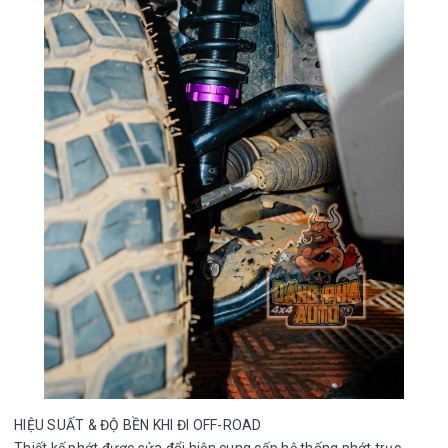
HIỆU SUẤT & ĐỘ BỀN KHI ĐI OFF-ROAD
Thiết kế phớt được sửa đổi hiện cung cấp hệ thống phớt trục