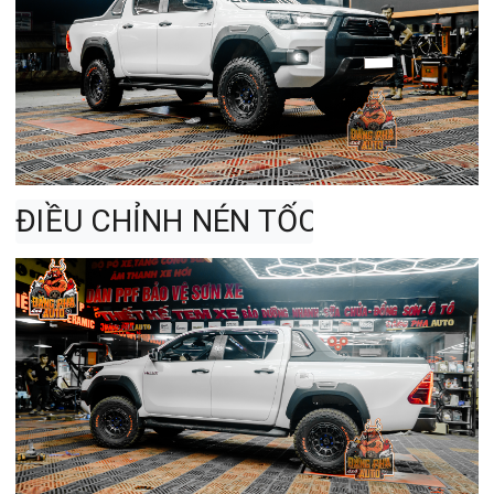
ĐIỀU CHỈNH NÉN TỐC ĐỘ THẤP