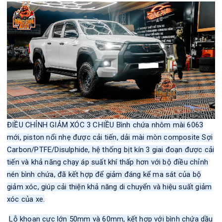
ĐIỀU CHỈNH GIẢM XÓC 3 CHIỀU Bình chứa nhôm mài 6063
mới, piston nổi nhẹ được cải tiến, dải mài mòn composite Sợi
Carbon/PTFE/Disulphide, hệ thống bịt kín 3 giai đoạn được cải
tiến và khả năng chạy áp suất khí thấp hơn với bộ điều chỉnh
nén bình chứa, đã kết hợp để giảm đáng kể ma sát của bộ
giảm xóc, giúp cải thiện khả năng di chuyển và hiệu suất giảm
xóc của xe.
Lỗ khoan cực lớn 50mm và 60mm, kết hợp với bình chứa dầu