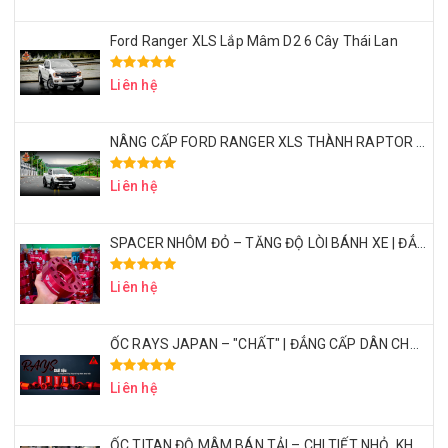
Ford Ranger XLS Lắp Mâm D2 6 Cây Thái Lan
Liên hệ
NÂNG CẤP FORD RANGER XLS THÀNH RAPTOR VỚI CHI PHÍ 50 TRIỆU – CÓ XỨNG ĐÁNG KHÔNG?
Liên hệ
SPACER NHÔM ĐỎ – TĂNG ĐỘ LÒI BÁNH XE | ĐẲNG CẤP DÂN CHƠI BÁN TẢI
Liên hệ
ỐC RAYS JAPAN – "CHẤT" | ĐẲNG CẤP DÂN CHƠI BÁN TẢI THỂ THAO
Liên hệ
ỐC TITAN ĐỘ MÂM BÁN TẢI – CHI TIẾT NHỎ, KHẲNG ĐỊNH ĐẲNG CẤP