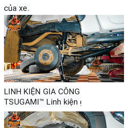
của xe.
LINH KIỆN GIA CÔNG CNC

TSUGAMI™ Linh kiện gia công CNC 