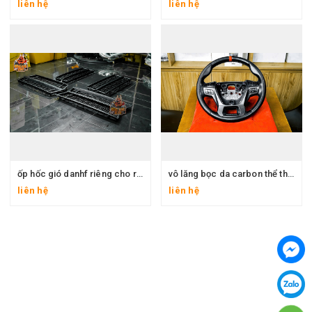
liên hệ
liên hệ
ốp hốc gió danhf riêng cho raptor và ốp hốc gió cho everest. Wwitrak.
vô lăng bọc da carbon thể thao đẳng cấp
liên hệ
liên hệ