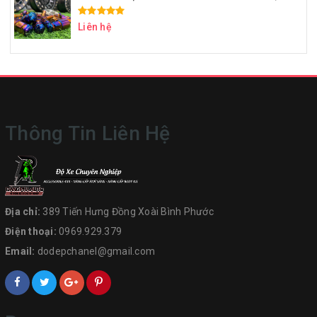
Liên hệ
Thông Tin Liên Hệ
Địa chỉ:
389 Tiến Hưng Đồng Xoài Bình Phước
Điện thoại:
0969.929.379
Email:
dodepchanel@gmail.com