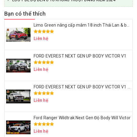
Bạn có thể thích
Limo Green nâng cấp mâm 18 inch Thái Lan & bọc ghế da Nappa – Đẹp sang, ngồi êm, dùng lâu dài
Liên hệ
FORD EVEREST NEXT GEN UP BODY VICTOR V1
Liên hệ
FORD EVEREST NEXT GEN UP BODY VICTOR V1 – MÂM LỐP 20 INCH – ỐP HEO BREMBO
Liên hệ
Ford Ranger Wildtrak Next Gen Độ Body Will Victor
Liên hệ