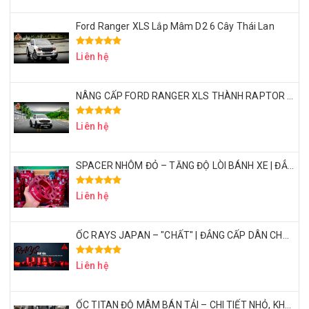
Ford Ranger XLS Lắp Mâm D2 6 Cây Thái Lan
Liên hệ
NÂNG CẤP FORD RANGER XLS THÀNH RAPTOR VỚI CHI PHÍ 50 TRIỆU – CÓ XỨNG ĐÁNG KHÔNG?
Liên hệ
SPACER NHÔM ĐỎ – TĂNG ĐỘ LÒI BÁNH XE | ĐẲNG CẤP DÂN CHƠI BÁN TẢI
Liên hệ
ỐC RAYS JAPAN – "CHẤT" | ĐẲNG CẤP DÂN CHƠI BÁN TẢI THỂ THAO
Liên hệ
ỐC TITAN ĐỘ MÂM BÁN TẢI – CHI TIẾT NHỎ, KHẲNG ĐỊNH ĐẲNG CẤP