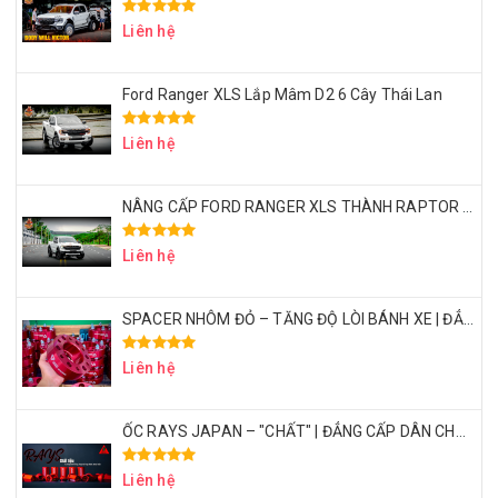
Liên hệ
Ford Ranger XLS Lắp Mâm D2 6 Cây Thái Lan
Liên hệ
NÂNG CẤP FORD RANGER XLS THÀNH RAPTOR VỚI CHI PHÍ 50 TRIỆU – CÓ XỨNG ĐÁNG KHÔNG?
Liên hệ
SPACER NHÔM ĐỎ – TĂNG ĐỘ LÒI BÁNH XE | ĐẲNG CẤP DÂN CHƠI BÁN TẢI
Liên hệ
ỐC RAYS JAPAN – "CHẤT" | ĐẲNG CẤP DÂN CHƠI BÁN TẢI THỂ THAO
Liên hệ