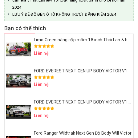
Camera 3 mắt Elliview Y5 ICAR hãng ICAR dành cho xe hơi năm
2024
LƯU Ý ĐỂ ĐỘ ĐÈN Ô TÔ KHÔNG TRƯỢT ĐĂNG KIỂM 2024
Bạn có thể thích
Limo Green nâng cấp mâm 18 inch Thái Lan & bọc ghế da Nappa – Đẹp sang, ngồi êm, dùng lâu dài
Liên hệ
FORD EVEREST NEXT GEN UP BODY VICTOR V1
Liên hệ
FORD EVEREST NEXT GEN UP BODY VICTOR V1 – MÂM LỐP 20 INCH – ỐP HEO BREMBO
Liên hệ
Ford Ranger Wildtrak Next Gen Độ Body Will Victor