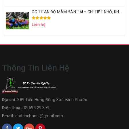
ỐC TITAN ĐỘ MÂM BÁN TẢI – CHI TIẾT NHỎ, KHẲNG ĐỊNH ĐẲNG CẤP
Liên hệ
Thông Tin Liên Hệ
Địa chỉ:
389 Tiến Hưng Đồng Xoài Bình Phước
Điện thoại:
0969.929.379
Email:
dodepchanel@gmail.com