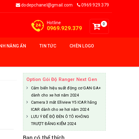
dodepchanel@gmail.com
0969.929.379
Hotline
0
0969.929.379
ÍNH NĂNG ẨN
TIN TỨC
CHÈN LOGO
Option Gói Độ Ranger Next Gen
Cảm biến hiệu suất động cơ GAN GA+
dành cho xe hơi năm 2024
Camera 3 mắt Elliview Y5 ICAR hãng
ICAR dành cho xe hơi năm 2024
LƯU Ý ĐỂ ĐỘ ĐÈN Ô TÔ KHÔNG
TRƯỢT ĐĂNG KIỂM 2024
Bạn có thể thích