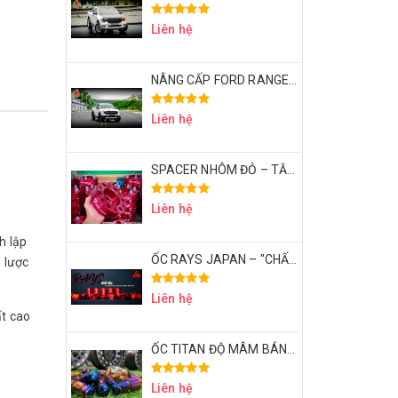
Liên hệ
NÂNG CẤP FORD RANGER XLS THÀNH RAPTOR VỚI CHI PHÍ 50 TRIỆU – CÓ XỨNG ĐÁNG KHÔNG?
Liên hệ
SPACER NHÔM ĐỎ – TĂNG ĐỘ LÒI BÁNH XE | ĐẲNG CẤP DÂN CHƠI BÁN TẢI
Liên hệ
h lập
ỐC RAYS JAPAN – "CHẤT" | ĐẲNG CẤP DÂN CHƠI BÁN TẢI THỂ THAO
 lược
Liên hệ
ất cao
ỐC TITAN ĐỘ MÂM BÁN TẢI – CHI TIẾT NHỎ, KHẲNG ĐỊNH ĐẲNG CẤP
Liên hệ