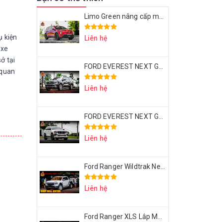
Limo Green nâng cấp mâm 18 inch Thái Lan & bọc ghế da Nappa – Đẹp sang, ngồi êm, dùng lâu dài
ụ kiện
Liên hệ
 xe
ở tại
FORD EVEREST NEXT GEN UP BODY VICTOR V1
 quan
Liên hệ
FORD EVEREST NEXT GEN UP BODY VICTOR V1 – MÂM LỐP 20 INCH – ỐP HEO BREMBO
Liên hệ
Ford Ranger Wildtrak Next Gen Độ Body Will Victor
Liên hệ
Ford Ranger XLS Lắp Mâm D2 6 Cây Thái Lan