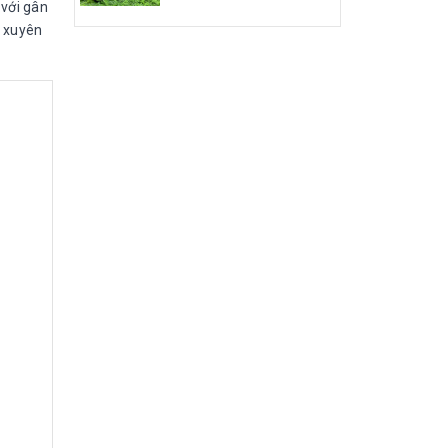
 với gân
t xuyên