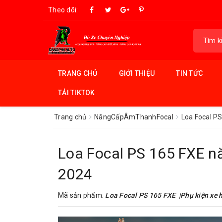
Theo dõi:
TRANG CHỦ
GIỚI THIỆU
TIN TỨC
TẢI TIKTOK
Trang chủ
NângCấpÂmThanhFocal
Loa Focal P
Loa Focal PS 165 FXE n
2024
Mã sản phẩm:
Loa Focal PS 165 FXE |Phụ kiện xe 