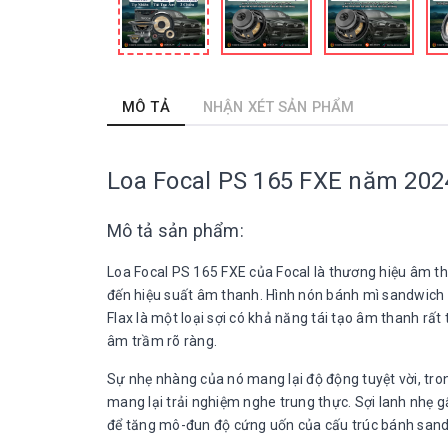
MÔ TẢ
NHẬN XÉT SẢN PHẨM
Loa Focal PS 165 FXE năm 202
Mô tả sản phẩm:
Loa Focal PS 165 FXE của Focal là thương hiệu âm t
đến hiệu suất âm thanh. Hình nón bánh mì sandwich n
Flax là một loại sợi có khả năng tái tạo âm thanh rấ
âm trầm rõ ràng.
Sự nhẹ nhàng của nó mang lại độ động tuyệt vời, tro
mang lại trải nghiệm nghe trung thực. Sợi lanh nhẹ gấ
để tăng mô-đun độ cứng uốn của cấu trúc bánh sand