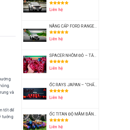
Liên hệ
NÂNG CẤP FORD RANGER XLS THÀNH RAPTOR VỚI CHI PHÍ 50 TRIỆU – CÓ XỨNG ĐÁNG KHÔNG?
Liên hệ
SPACER NHÔM ĐỎ – TĂNG ĐỘ LÒI BÁNH XE | ĐẲNG CẤP DÂN CHƠI BÁN TẢI
Liên hệ
 hướng
ỐC RAYS JAPAN – "CHẤT" | ĐẲNG CẤP DÂN CHƠI BÁN TẢI THỂ THAO
 mỏng.
trung và
Liên hệ
n tốt để
ỐC TITAN ĐỘ MÂM BÁN TẢI – CHI TIẾT NHỎ, KHẲNG ĐỊNH ĐẲNG CẤP
lý tưởng
Liên hệ