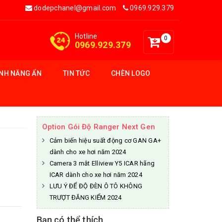
dodepchanel@gmail.com
0969.929.379
Hotline
0
0969.929.379
ÍNH NĂNG ẨN
TIN TỨC
CHÈN LOGO
Option Gói Độ Ranger Next Gen
Cảm biến hiệu suất động cơ GAN GA+
dành cho xe hơi năm 2024
Camera 3 mắt Elliview Y5 ICAR hãng
ICAR dành cho xe hơi năm 2024
LƯU Ý ĐỂ ĐỘ ĐÈN Ô TÔ KHÔNG
TRƯỢT ĐĂNG KIỂM 2024
Bạn có thể thích