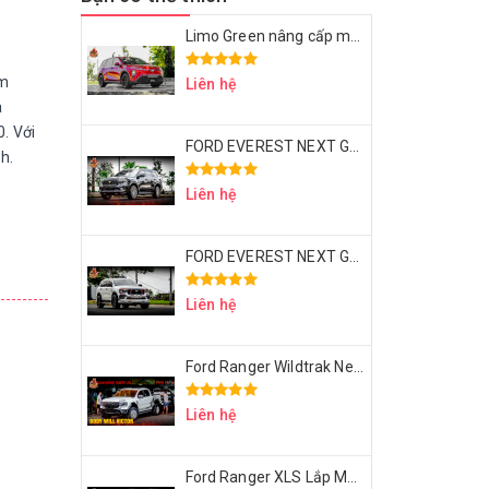
Limo Green nâng cấp mâm 18 inch Thái Lan & bọc ghế da Nappa – Đẹp sang, ngồi êm, dùng lâu dài
ăm
Liên hệ
à
. Với
FORD EVEREST NEXT GEN UP BODY VICTOR V1
h.
Liên hệ
FORD EVEREST NEXT GEN UP BODY VICTOR V1 – MÂM LỐP 20 INCH – ỐP HEO BREMBO
Liên hệ
Ford Ranger Wildtrak Next Gen Độ Body Will Victor
Liên hệ
Ford Ranger XLS Lắp Mâm D2 6 Cây Thái Lan