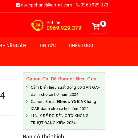
dodepchanel@gmail.com
0969.929.379
Hotline
0
0969.929.379
ÍNH NĂNG ẨN
TIN TỨC
CHÈN LOGO
Option Gói Độ Ranger Next Gen
Cảm biến hiệu suất động cơ GAN GA+
24
dành cho xe hơi năm 2024
Camera 3 mắt Elliview Y5 ICAR hãng
ICAR dành cho xe hơi năm 2024
LƯU Ý ĐỂ ĐỘ ĐÈN Ô TÔ KHÔNG
TRƯỢT ĐĂNG KIỂM 2024
Bạn có thể thích