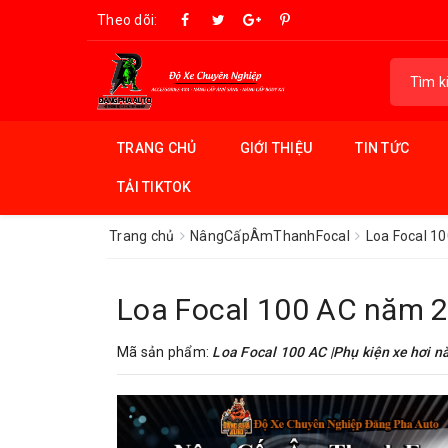
Theo dõi:
TRANG CHỦ
GIỚI THIỆU
TIN TỨC
TẢI TIKTOK
Trang chủ
NângCấpÂmThanhFocal
Loa Focal 1
Loa Focal 100 AC năm 2
Mã sản phẩm:
Loa Focal 100 AC |Phụ kiện xe hơi n