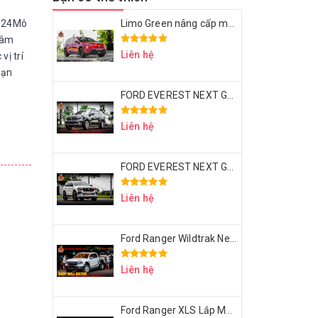
2024Mô
Limo Green nâng cấp mâm 18 inch Thái Lan & bọc ghế da Nappa – Đẹp sang, ngồi êm, dùng lâu dài
 âm
Liên hệ
vị trí
bạn
FORD EVEREST NEXT GEN UP BODY VICTOR V1
Liên hệ
FORD EVEREST NEXT GEN UP BODY VICTOR V1 – MÂM LỐP 20 INCH – ỐP HEO BREMBO
Liên hệ
Ford Ranger Wildtrak Next Gen Độ Body Will Victor
Liên hệ
Ford Ranger XLS Lắp Mâm D2 6 Cây Thái Lan