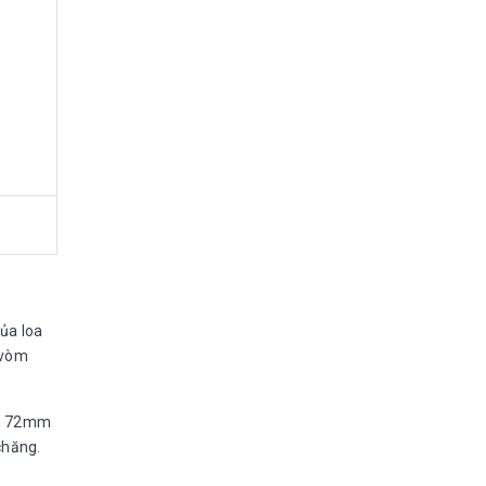
của loa
 vòm
âm 72mm
chăng.