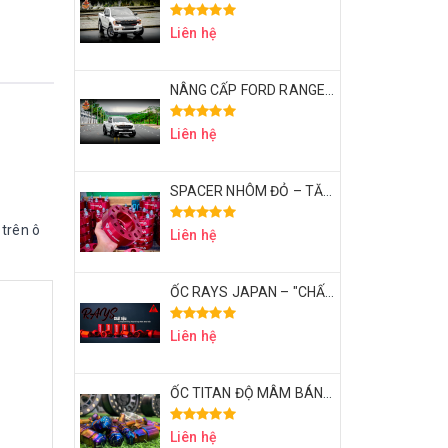
Liên hệ
NÂNG CẤP FORD RANGER XLS THÀNH RAPTOR VỚI CHI PHÍ 50 TRIỆU – CÓ XỨNG ĐÁNG KHÔNG?
Liên hệ
SPACER NHÔM ĐỎ – TĂNG ĐỘ LÒI BÁNH XE | ĐẲNG CẤP DÂN CHƠI BÁN TẢI
 trên ô
Liên hệ
ỐC RAYS JAPAN – "CHẤT" | ĐẲNG CẤP DÂN CHƠI BÁN TẢI THỂ THAO
Liên hệ
ỐC TITAN ĐỘ MÂM BÁN TẢI – CHI TIẾT NHỎ, KHẲNG ĐỊNH ĐẲNG CẤP
Liên hệ