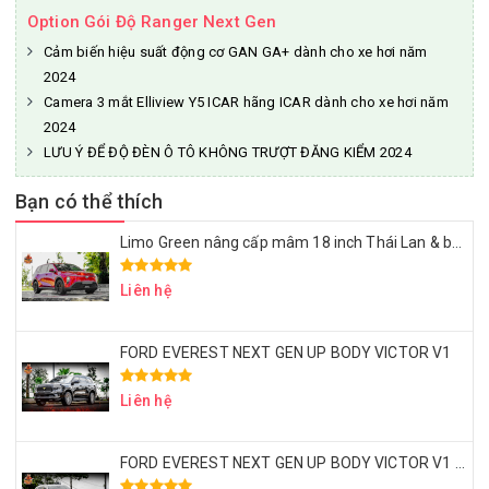
Option Gói Độ Ranger Next Gen
Cảm biến hiệu suất động cơ GAN GA+ dành cho xe hơi năm
2024
Camera 3 mắt Elliview Y5 ICAR hãng ICAR dành cho xe hơi năm
2024
LƯU Ý ĐỂ ĐỘ ĐÈN Ô TÔ KHÔNG TRƯỢT ĐĂNG KIỂM 2024
Bạn có thể thích
Limo Green nâng cấp mâm 18 inch Thái Lan & bọc ghế da Nappa – Đẹp sang, ngồi êm, dùng lâu dài
Liên hệ
FORD EVEREST NEXT GEN UP BODY VICTOR V1
Liên hệ
FORD EVEREST NEXT GEN UP BODY VICTOR V1 – MÂM LỐP 20 INCH – ỐP HEO BREMBO