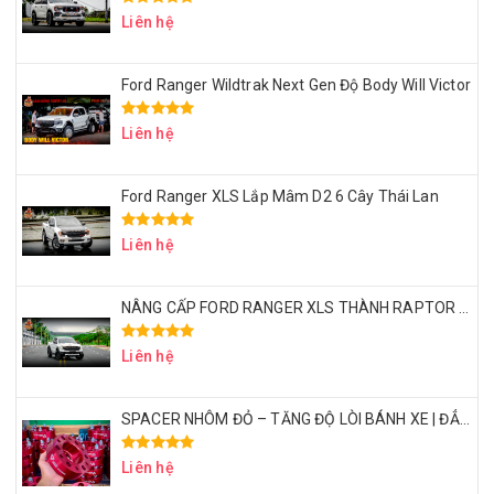
Liên hệ
Ford Ranger Wildtrak Next Gen Độ Body Will Victor
Liên hệ
Ford Ranger XLS Lắp Mâm D2 6 Cây Thái Lan
Liên hệ
NÂNG CẤP FORD RANGER XLS THÀNH RAPTOR VỚI CHI PHÍ 50 TRIỆU – CÓ XỨNG ĐÁNG KHÔNG?
Liên hệ
SPACER NHÔM ĐỎ – TĂNG ĐỘ LÒI BÁNH XE | ĐẲNG CẤP DÂN CHƠI BÁN TẢI
Liên hệ