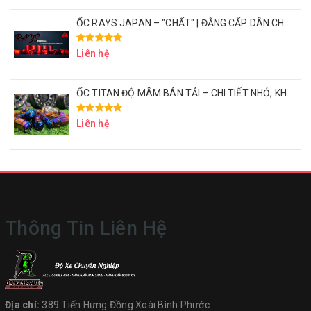
ỐC RAYS JAPAN – "CHẤT" | ĐẲNG CẤP DÂN CHƠI BÁN TẢI THỂ THAO
Liên hệ
ỐC TITAN ĐỘ MÂM BÁN TẢI – CHI TIẾT NHỎ, KHẲNG ĐỊNH ĐẲNG CẤP
Liên hệ
Thông Tin Liên Hệ
Địa chỉ:
389 Tiến Hưng Đồng Xoài Bình Phước