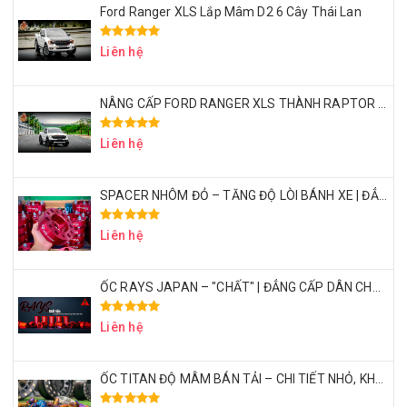
Ford Ranger XLS Lắp Mâm D2 6 Cây Thái Lan
Liên hệ
NÂNG CẤP FORD RANGER XLS THÀNH RAPTOR VỚI CHI PHÍ 50 TRIỆU – CÓ XỨNG ĐÁNG KHÔNG?
Liên hệ
SPACER NHÔM ĐỎ – TĂNG ĐỘ LÒI BÁNH XE | ĐẲNG CẤP DÂN CHƠI BÁN TẢI
Liên hệ
ỐC RAYS JAPAN – "CHẤT" | ĐẲNG CẤP DÂN CHƠI BÁN TẢI THỂ THAO
Liên hệ
ỐC TITAN ĐỘ MÂM BÁN TẢI – CHI TIẾT NHỎ, KHẲNG ĐỊNH ĐẲNG CẤP