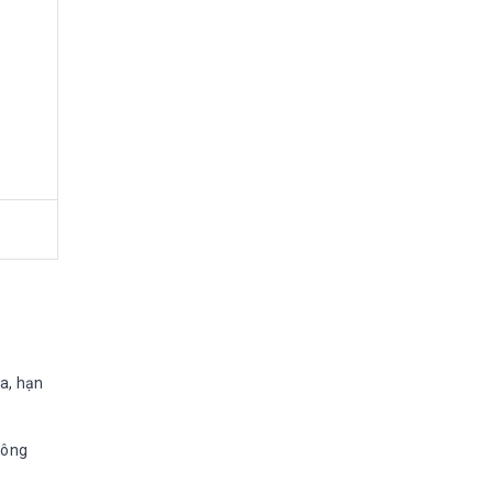
a, hạn
công