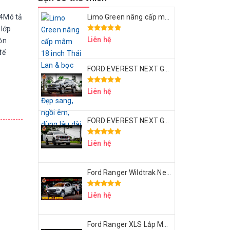
24Mô tả
Limo Green nâng cấp mâm 18 inch Thái Lan & bọc ghế da Nappa – Đẹp sang, ngồi êm, dùng lâu dài
lớp
Liên hệ
ồn
để
FORD EVEREST NEXT GEN UP BODY VICTOR V1
Liên hệ
FORD EVEREST NEXT GEN UP BODY VICTOR V1 – MÂM LỐP 20 INCH – ỐP HEO BREMBO
Liên hệ
Ford Ranger Wildtrak Next Gen Độ Body Will Victor
Liên hệ
Ford Ranger XLS Lắp Mâm D2 6 Cây Thái Lan