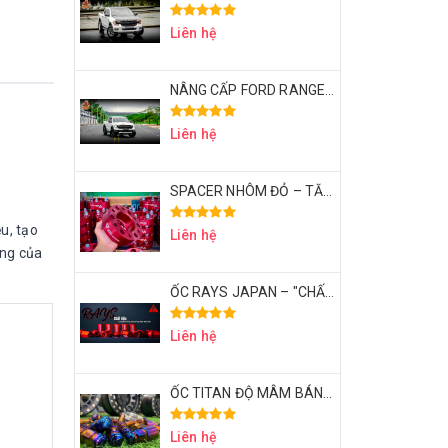
Liên hệ
NÂNG CẤP FORD RANGER XLS THÀNH RAPTOR VỚI CHI PHÍ 50 TRIỆU – CÓ XỨNG ĐÁNG KHÔNG?
Liên hệ
SPACER NHÔM ĐỎ – TĂNG ĐỘ LÒI BÁNH XE | ĐẲNG CẤP DÂN CHƠI BÁN TẢI
u, tạo
Liên hệ
ưng của
ỐC RAYS JAPAN – "CHẤT" | ĐẲNG CẤP DÂN CHƠI BÁN TẢI THỂ THAO
Liên hệ
ỐC TITAN ĐỘ MÂM BÁN TẢI – CHI TIẾT NHỎ, KHẲNG ĐỊNH ĐẲNG CẤP
Liên hệ