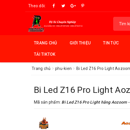
Theo dõi:
TRANG CHỦ
GIỚI THIỆU
TIN TỨC
TẢI TIKTOK
Trang chủ
phu-kien
Bi Led Z16 Pro Light Aozoo
Bi Led Z16 Pro Light A
Mã sản phẩm:
Bi Led Z16 Pro Light hãng Aozoom - 