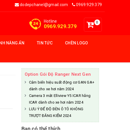
dodepchanel@gmail.com
0969.929.379
Hotline
0
0969.929.379
ÍNH NĂNG ẨN
TIN TỨC
CHÈN LOGO
Option Gói Độ Ranger Next Gen
Cảm biến hiệu suất động cơ GAN GA+
dành cho xe hơi năm 2024
Camera 3 mắt Elliview Y5 ICAR hãng
ICAR dành cho xe hơi năm 2024
LƯU Ý ĐỂ ĐỘ ĐÈN Ô TÔ KHÔNG
TRƯỢT ĐĂNG KIỂM 2024
Bạn có thể thích