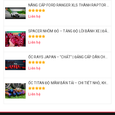
NÂNG CẤP FORD RANGER XLS THÀNH RAPTOR VỚI CHI PHÍ 50 TRIỆU – CÓ XỨNG ĐÁNG KHÔNG?
Liên hệ
SPACER NHÔM ĐỎ – TĂNG ĐỘ LÒI BÁNH XE | ĐẲNG CẤP DÂN CHƠI BÁN TẢI
Liên hệ
ỐC RAYS JAPAN – "CHẤT" | ĐẲNG CẤP DÂN CHƠI BÁN TẢI THỂ THAO
Liên hệ
ỐC TITAN ĐỘ MÂM BÁN TẢI – CHI TIẾT NHỎ, KHẲNG ĐỊNH ĐẲNG CẤP
Liên hệ