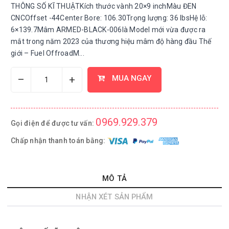
THÔNG SỐ KĨ THUẬTKích thước vành 20×9 inchMàu ĐEN
CNCOffset -44Center Bore: 106.30Trọng lượng: 36 lbsHệ lỗ:
6×139.7Mâm ARMED-BLACK-006là Model mới vừa được ra
mắt trong năm 2023 của thương hiệu mâm độ hàng đầu Thế
giới – Fuel OffroadM...
–
+
MUA NGAY
0969.929.379
Gọi điện để được tư vấn:
Chấp nhận thanh toán bằng:
MÔ TẢ
NHẬN XÉT SẢN PHẨM