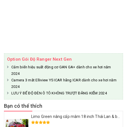
Option Gói Độ Ranger Next Gen
Cảm biến hiệu suất động cơ GAN GA+ dành cho xe hơi năm
2024
Camera 3 mắt Elliview Y5 ICAR hãng ICAR dành cho xe hơi năm
2024
LƯU Ý ĐỂ ĐỘ ĐÈN Ô TÔ KHÔNG TRƯỢT ĐĂNG KIỂM 2024
Bạn có thể thích
Limo Green nâng cấp mâm 18 inch Thái Lan & bọc ghế da Nappa – Đẹp sang, ngồi êm, dùng lâu dài