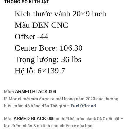
THÔNG SỐ KĨ THUẬT
Kích thước vành 20×9 inch
Màu ĐEN CNC
Offset -44
Center Bore: 106.30
Trọng lượng: 36 lbs
Hệ lỗ: 6×139.7
ARMED-
BLACK-006
Mâm
là Model mới vừa được ra mắt trong năm 2023 của thương
hiệu mâm độ hàng đầu Thế giới –
Fuel Offroad
ARMED-
BLACK-006
Mẫu
có thiết kế màu black CNC nổi bật –
tạo điểm nhấn & cá tính cho chiếc xe của bạn