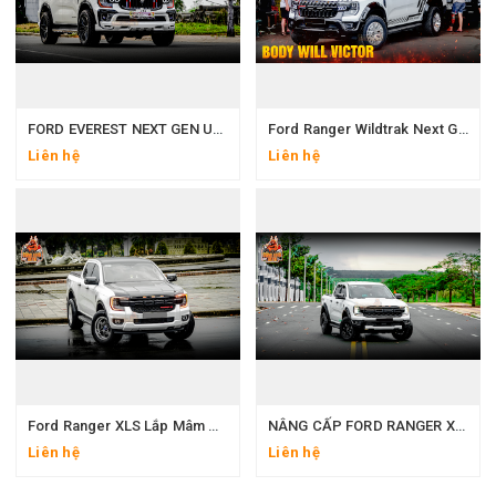
FORD EVEREST NEXT GEN UP BODY VICTOR V1 – MÂM LỐP 20 INCH – ỐP HEO BREMBO
Ford Ranger Wildtrak Next Gen Độ Body Will Victor
Liên hệ
Liên hệ
Ford Ranger XLS Lắp Mâm D2 6 Cây Thái Lan
NÂNG CẤP FORD RANGER XLS THÀNH RAPTOR VỚI CHI PHÍ 50 TRIỆU – CÓ XỨNG ĐÁNG KHÔNG?
Liên hệ
Liên hệ