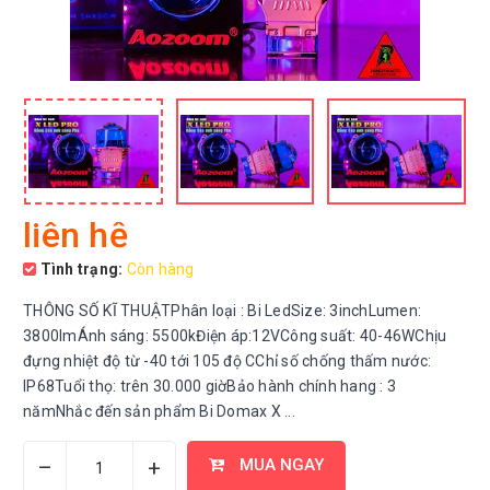
liên hệ
Tình trạng:
Còn hàng
THÔNG SỐ KĨ THUẬTPhân loại : Bi LedSize: 3inchLumen:
3800lmÁnh sáng: 5500kĐiện áp:12VCông suất: 40-46WChịu
đựng nhiệt độ từ -40 tới 105 độ CChỉ số chống thấm nước:
IP68Tuổi thọ: trên 30.000 giờBảo hành chính hang : 3
nămNhắc đến sản phẩm Bi Domax X ...
–
+
MUA NGAY