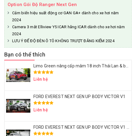
Option Gói Độ Ranger Next Gen
Cảm biến hiệu suất động cơ GAN GA+ dành cho xe hơi năm
2024
Camera 3 mắt Elliview Y5 ICAR hãng ICAR dành cho xe hơi năm
2024
LƯU Ý ĐỂ ĐỘ ĐÈN Ô TÔ KHÔNG TRƯỢT ĐĂNG KIỂM 2024
Bạn có thể thích
Limo Green nâng cấp mâm 18 inch Thái Lan & bọc ghế da Nappa – Đẹp sang, ngồi êm, dùng lâu dài
Liên hệ
FORD EVEREST NEXT GEN UP BODY VICTOR V1
Liên hệ
FORD EVEREST NEXT GEN UP BODY VICTOR V1 – MÂM LỐP 20 INCH – ỐP HEO BREMBO