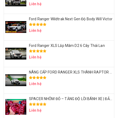
Liên hệ
Ford Ranger Wildtrak Next Gen Độ Body Will Victor
Liên hệ
Ford Ranger XLS Lắp Mâm D2 6 Cây Thái Lan
Liên hệ
NÂNG CẤP FORD RANGER XLS THÀNH RAPTOR VỚI CHI PHÍ 50 TRIỆU – CÓ XỨNG ĐÁNG KHÔNG?
Liên hệ
SPACER NHÔM ĐỎ – TĂNG ĐỘ LÒI BÁNH XE | ĐẲNG CẤP DÂN CHƠI BÁN TẢI
Liên hệ