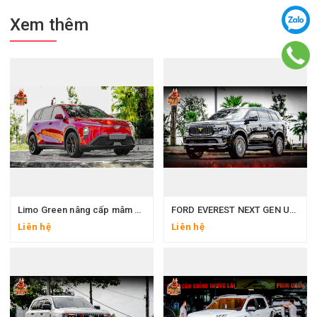
Xem thêm
Limo Green nâng cấp mâm 18 inch Thái Lan & bọc ghế da Nappa – Đẹp sang, ngồi êm, dùng lâu dài
FORD EVEREST NEXT GEN UP BODY VICTOR V1
Liên hệ
Liên hệ