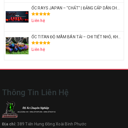
ỐC RAYS JAPAN – "CHẤT" | ĐẲNG CẤP DÂN CHƠI BÁN TẢI THỂ THAO
Liên hệ
ỐC TITAN ĐỘ MÂM BÁN TẢI – CHI TIẾT NHỎ, KHẲNG ĐỊNH ĐẲNG CẤP
Liên hệ
Thông Tin Liên Hệ
Địa chỉ:
389 Tiến Hưng Đồng Xoài Bình Phước